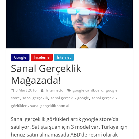
Blogu
Google
İnceleme
İnternet
Sanal Gerçeklik
Mağazada!
,
8 Mart 2016
Internetto
google cardboard
google
,
,
,
store
sanal gerçeklik
sanal gerçeklik google
sanal gerçeklik
,
gözlükleri
sanal gerçeklik satın al
Sanal gerçeklik gözlükleri artık google store’da
satılıyor. Satışta şuan için 3 model var. Türkiye için
henüz satın alınamasada ABD’de resmi olarak