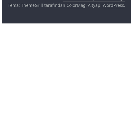
Tema: ThemeGrill tarafından
ColorMag
. Altyapı
WordPress
.