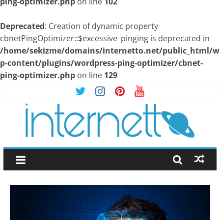
ping-optimizer.php
on line
102
Deprecated
: Creation of dynamic property
cbnetPingOptimizer::$excessive_pinging is deprecated in
/home/sekizme/domains/internetto.net/public_html/w
p-content/plugins/wordpress-ping-optimizer/cbnet-
ping-optimizer.php
on line
129
Skip
to
content
İnternetto.Net
|
İnternet