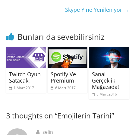
Skype Yine Yenileniyor
→
Bunları da sevebilirsiniz
Twitch Oyun
Spotify Ve
Sanal
Satacak!
Premium
Gerçeklik
Mağazada!
1 Mart 2017
6 Mart 2017
8 Mart 2016
3 thoughts on “
Emojilerin Tarihi
”
selin