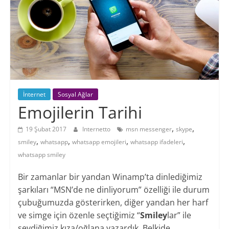
Blogu
İnternet
Sosyal Ağlar
Emojilerin Tarihi
,
,
19 Şubat 2017
Internetto
msn messenger
skype
,
,
,
,
smiley
whatsapp
whatsapp emojileri
whatsapp ifadeleri
whatsapp smiley
Bir zamanlar bir yandan Winamp’ta dinlediğimiz
şarkıları “MSN’de ne dinliyorum” özelliği ile durum
çubuğumuzda gösterirken, diğer yandan her harf
ve simge için özenle seçtiğimiz “
Smiley
lar” ile
sevdiğimiz kıza/oğlana yazardık. Belkide