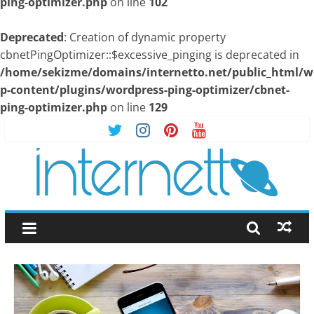
ping-optimizer.php
on line
102
Deprecated
: Creation of dynamic property
cbnetPingOptimizer::$excessive_pinging is deprecated in
/home/sekizme/domains/internetto.net/public_html/w
p-content/plugins/wordpress-ping-optimizer/cbnet-
ping-optimizer.php
on line
129
Skip
to
content
İnternetto.Net
|
İnternet