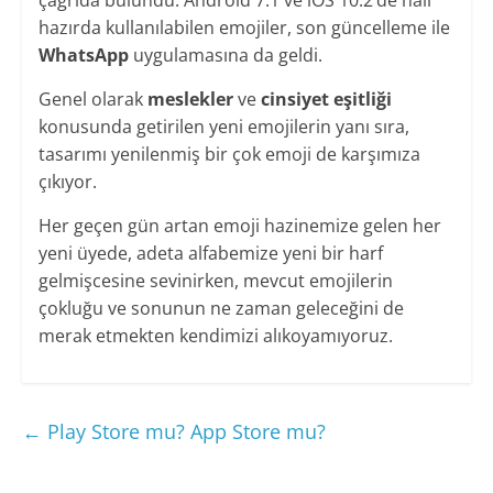
çağrıda bulundu. Android 7.1 ve iOS 10.2’de hali
hazırda kullanılabilen emojiler, son güncelleme ile
WhatsApp
uygulamasına da geldi.
Genel olarak
meslekler
ve
cinsiyet eşitliği
konusunda getirilen yeni emojilerin yanı sıra,
tasarımı yenilenmiş bir çok emoji de karşımıza
çıkıyor.
Her geçen gün artan emoji hazinemize gelen her
yeni üyede, adeta alfabemize yeni bir harf
gelmişcesine sevinirken, mevcut emojilerin
çokluğu ve sonunun ne zaman geleceğini de
merak etmekten kendimizi alıkoyamıyoruz.
←
Play Store mu? App Store mu?