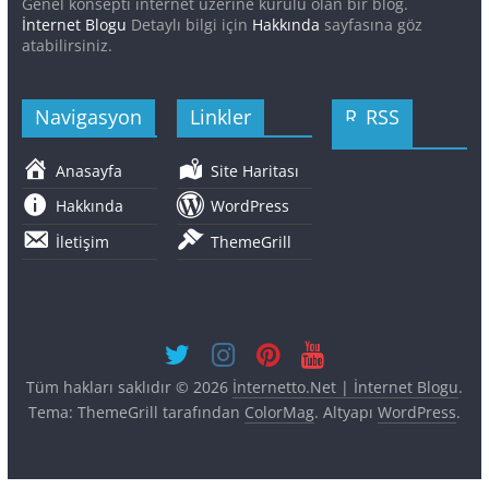
Genel konsepti internet üzerine kurulu olan bir blog.
İnternet Blogu
Detaylı bilgi için
Hakkında
sayfasına göz
atabilirsiniz.
Navigasyon
Linkler
RSS
Anasayfa
Site Haritası
Hakkında
WordPress
İletişim
ThemeGrill
Tüm hakları saklıdır © 2026
İnternetto.Net | İnternet Blogu
.
Tema: ThemeGrill tarafından
ColorMag
. Altyapı
WordPress
.