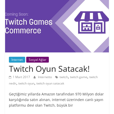
Blogu
İnternet
Sosyal Ağlar
Twitch Oyun Satacak!
,
,
1 Mart 2017
Internetto
twitch
twitch game
twitch
,
,
nedir
twitch oyun
twitch oyun satacak
Geçtiğimiz yıllarda Amazon tarafından 970 Milyon dolar
karşılığında satın alınan, internet üzerinden canlı yayın
platformu devi olan Twitch, büyük bir