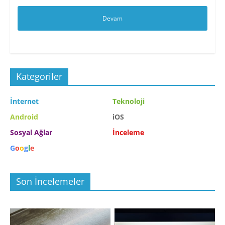
Devam
Kategoriler
İnternet
Teknoloji
Android
iOS
Sosyal Ağlar
İnceleme
G
o
o
g
l
e
Son İncelemeler