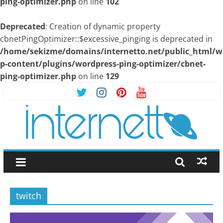
ping-optimizer.php
on line
102
Deprecated
: Creation of dynamic property
cbnetPingOptimizer::$excessive_pinging is deprecated in
/home/sekizme/domains/internetto.net/public_html/w
p-content/plugins/wordpress-ping-optimizer/cbnet-
ping-optimizer.php
on line
129
Skip
to
content
İnternetto.Net
|
twitch
İnternet