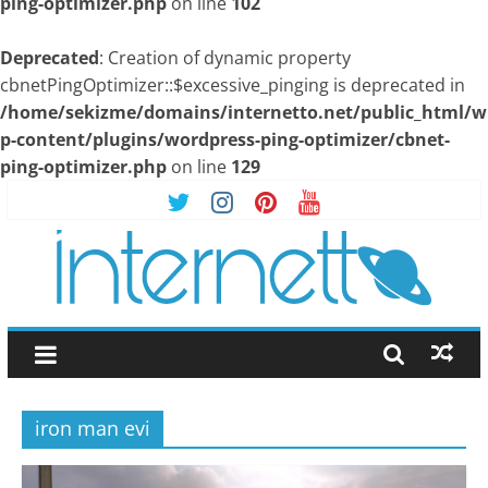
ping-optimizer.php
on line
102
Deprecated
: Creation of dynamic property
cbnetPingOptimizer::$excessive_pinging is deprecated in
/home/sekizme/domains/internetto.net/public_html/w
p-content/plugins/wordpress-ping-optimizer/cbnet-
ping-optimizer.php
on line
129
Skip
to
content
İnternetto.Net
|
iron man evi
İnternet