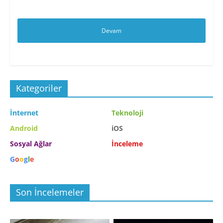
Devam
Kategoriler
İnternet
Teknoloji
Android
iOS
Sosyal Ağlar
İnceleme
G
o
o
g
l
e
Son İncelemeler