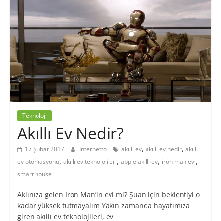
Blogu
Teknoloji
Akıllı Ev Nedir?
,
,
17 Şubat 2017
Internetto
akıllı ev
akıllı ev nedir
akıllı
,
,
,
,
ev otomasyonu
akıllı ev teknolojileri
apple akıllı ev
iron man evi
smart house
Aklınıza gelen Iron Man’in evi mi? Şuan için beklentiyi o
kadar yüksek tutmayalım Yakın zamanda hayatımıza
giren akıllı ev teknolojileri, ev