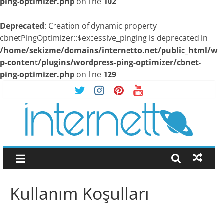
ping-optimizer.php
on line
102
Deprecated
: Creation of dynamic property
cbnetPingOptimizer::$excessive_pinging is deprecated in
/home/sekizme/domains/internetto.net/public_html/w
p-content/plugins/wordpress-ping-optimizer/cbnet-
ping-optimizer.php
on line
129
Skip
to
content
İnternetto.Net
|
Kullanım Koşulları
İnternet