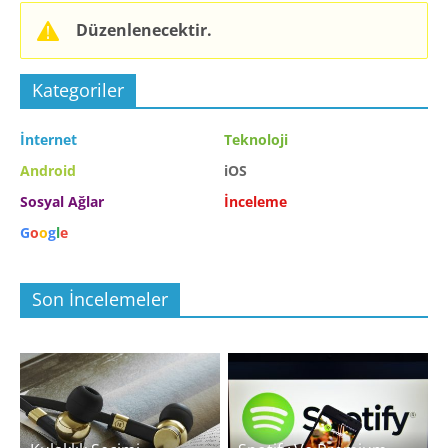
Blogu
Düzenlenecektir.
Kategoriler
İnternet
Teknoloji
Android
iOS
Sosyal Ağlar
İnceleme
G
o
o
g
l
e
Son İncelemeler