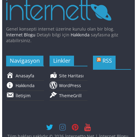
Genel konsepti internet üzerine kurulu olan bir blog.
İnternet Blogu
Detaylı bilgi için
Hakkında
sayfasına göz
atabilirsiniz.
Navigasyon
Linkler
RSS
Anasayfa
Site Haritası
Hakkında
WordPress
İletişim
ThemeGrill
Tüm hakları saklıdır © 2026
İnternetto.Net | İnternet Blogu
.