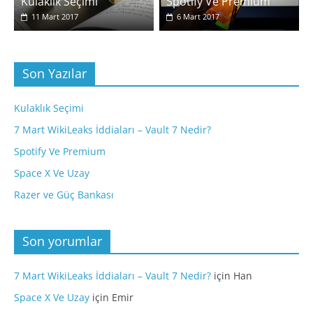
Kulaklık Seçimi
Spotify Ve Premium
11 Mart 2017
6 Mart 2017
Son Yazılar
Kulaklık Seçimi
7 Mart WikiLeaks İddiaları – Vault 7 Nedir?
Spotify Ve Premium
Space X Ve Uzay
Razer ve Güç Bankası
Son yorumlar
7 Mart WikiLeaks İddiaları – Vault 7 Nedir?
için
Han
Space X Ve Uzay
için
Emir